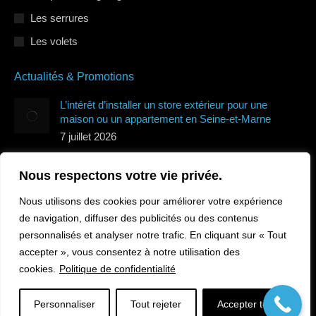
Les serrures
Les volets
Actualités & Promotions
L’intérêt d’installer un store extérieur pour une
maison ou un appartement en Seine-et-Marne
7 juillet 2026
Quels types de volets roulants protègent le mieux de
Nous respectons votre vie privée.
la canicule en Île-de-France ?
7 juillet 2026
Nous utilisons des cookies pour améliorer votre expérience
Comment sécuriser sa maison en Île-de-France
de navigation, diffuser des publicités ou des contenus
pendant les vacances ?
personnalisés et analyser notre trafic. En cliquant sur « Tout
10 juin 2026
accepter », vous consentez à notre utilisation des
cookies.
Politique de confidentialité
Personnaliser
Tout rejeter
Accepter tout
© Protec Elec 2026. Tous droits réservés.