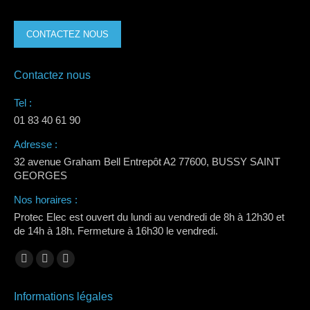
CONTACTEZ NOUS
Contactez nous
Tel :
01 83 40 61 90
Adresse :
32 avenue Graham Bell Entrepôt A2 77600, BUSSY SAINT
GEORGES
Nos horaires :
Protec Elec est ouvert du lundi au vendredi de 8h à 12h30 et
de 14h à 18h. Fermeture à 16h30 le vendredi.
Trouvez nous sur :
La
La
La
page
page
page
Informations légales
Facebook
LinkedIn
Instagram