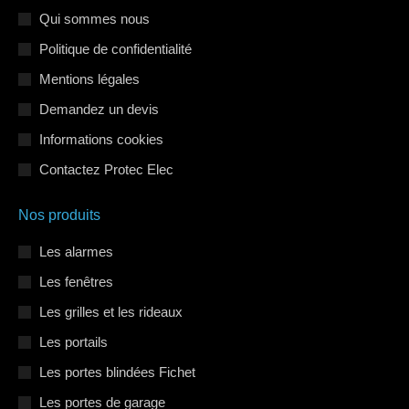
s'ouvre
s'ouvre
s'ouvre
Qui sommes nous
dans
dans
dans
Politique de confidentialité
une
une
une
Mentions légales
nouvelle
nouvelle
nouvelle
Demandez un devis
fenêtre
fenêtre
fenêtre
Informations cookies
Contactez Protec Elec
Nos produits
Les alarmes
Les fenêtres
Les grilles et les rideaux
Les portails
Les portes blindées Fichet
Les portes de garage