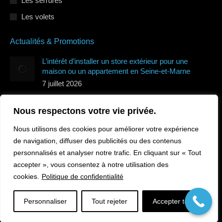
Les serrures
Les volets
Actualités & Promotions
L’intérêt d’installer un store extérieur pour une
maison ou un appartement en Seine-et-Marne
7 juillet 2026
Quels types de volets roulants protègent le mieux de
Nous respectons votre vie privée.
la canicule en Île-de-France ?
7 juillet 2026
Nous utilisons des cookies pour améliorer votre expérience
Comment sécuriser sa maison en Île-de-France
de navigation, diffuser des publicités ou des contenus
pendant les vacances ?
personnalisés et analyser notre trafic. En cliquant sur « Tout
10 juin 2026
accepter », vous consentez à notre utilisation des
cookies.
Politique de confidentialité
Personnaliser
Tout rejeter
Accepter tout
© Protec Elec 2026. Tous droits réservés.