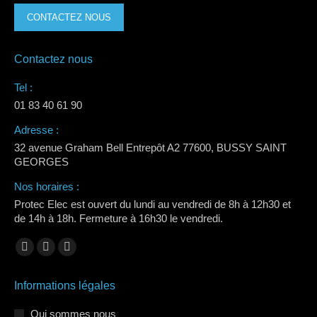
CONTACTEZ NOUS
Contactez nous
Tel :
01 83 40 61 90
Adresse :
32 avenue Graham Bell Entrepôt A2 77600, BUSSY SAINT
GEORGES
Nos horaires :
Protec Elec est ouvert du lundi au vendredi de 8h à 12h30 et
de 14h à 18h. Fermeture à 16h30 le vendredi.
Trouvez nous sur :
La
La
La
page
page
page
Informations légales
Facebook
LinkedIn
Instagram
s'ouvre
s'ouvre
s'ouvre
Qui sommes nous