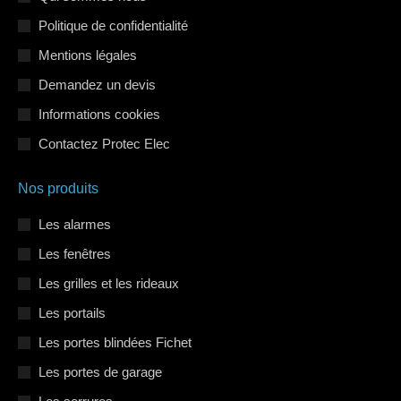
dans
dans
dans
Politique de confidentialité
une
une
une
Mentions légales
nouvelle
nouvelle
nouvelle
Demandez un devis
fenêtre
fenêtre
fenêtre
Informations cookies
Contactez Protec Elec
Nos produits
Les alarmes
Les fenêtres
Les grilles et les rideaux
Les portails
Les portes blindées Fichet
Les portes de garage