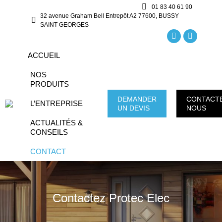
01 83 40 61 90
32 avenue Graham Bell Entrepôt A2 77600, BUSSY
SAINT GEORGES
La
La
ACCUEIL
page
page
Facebook
Instagra
NOS
PRODUITS
s'ouvre
s'ouvre
dans
dans
DEMANDER
CONTACT
L’ENTREPRISE
UN DEVIS
NOUS
une
une
ACTUALITÉS &
nouvelle
nouvelle
CONSEILS
fenêtre
fenêtre
CONTACT
Contactez Protec Elec