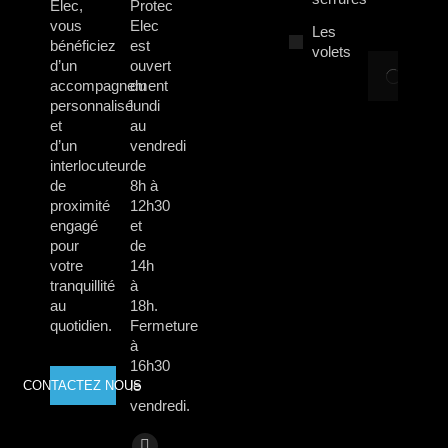
Elec,
Protec
7 
vous
Elec
2
Les
bénéficiez
est
volets
C
d’un
ouvert
sé
accompagnement
du
s
personnalisé
lundi
m
et
au
en
d’un
vendredi
F
interlocuteur
de
p
de
8h à
le
proximité
12h30
v
engagé
et
?
pour
de
votre
14h
10
tranquillité
à
2
au
18h.
quotidien.
Fermeture
à
16h30
le
CONTACTEZ NOUS
vendredi.
Trouvez nous sur :