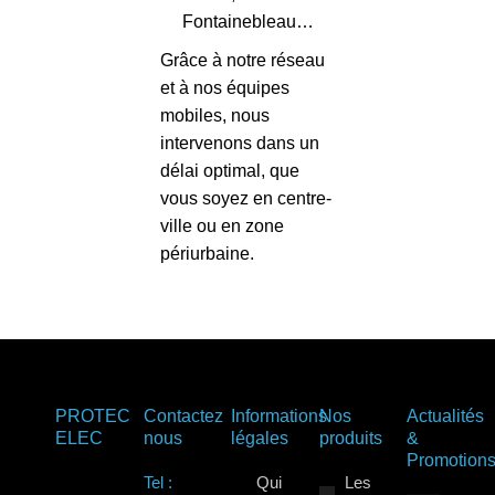
Fontainebleau…
Grâce à notre réseau
et à nos équipes
mobiles, nous
intervenons dans un
délai optimal, que
vous soyez en centre-
ville ou en zone
périurbaine.
PROTEC
Contactez
Informations
Nos
Actualités
ELEC
nous
légales
produits
&
Promotion
Tel :
Qui
Les