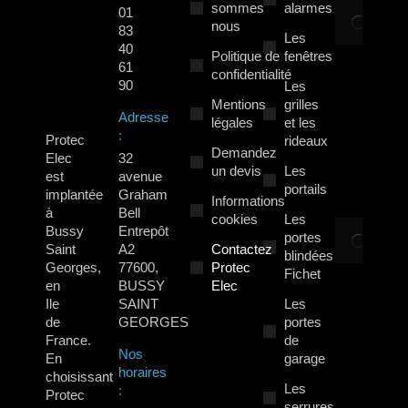
sommes
alarmes
L’
01
nous
d’
83
Les
st
40
Politique de
fenêtres
ex
61
confidentialité
po
90
Les
m
Mentions
grilles
Adresse
u
légales
et les
:
a
Protec
rideaux
Demandez
en
Elec
32
un devis
Les
M
est
avenue
portails
implantée
Graham
7 
Informations
à
Bell
cookies
Les
Q
Bussy
Entrepôt
portes
ty
Saint
A2
Contactez
blindées
vo
Georges,
77600,
Protec
Fichet
ro
en
BUSSY
Elec
pr
Ile
SAINT
Les
le
de
GEORGES
portes
de
France.
de
Nos
ca
En
garage
horaires
en
choisissant
Les
:
Fr
Protec
serrures