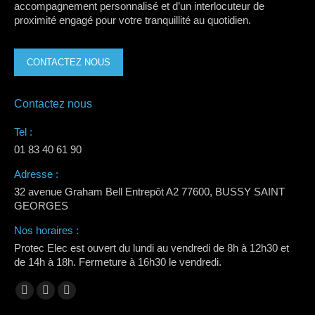
accompagnement personnalisé et d’un interlocuteur de
proximité engagé pour votre tranquillité au quotidien.
CONTACTEZ NOUS
Contactez nous
Tel :
01 83 40 61 90
Adresse :
32 avenue Graham Bell Entrepôt A2 77600, BUSSY SAINT
GEORGES
Nos horaires :
Protec Elec est ouvert du lundi au vendredi de 8h à 12h30 et
de 14h à 18h. Fermeture à 16h30 le vendredi.
Trouvez nous sur :
La
La
La