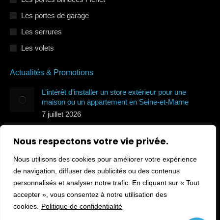
Les portes de garage
Les serrures
Les volets
Actualités & Promotions
L’intérêt d’installer un store extérieur pour une
maison ou un appartement en Seine-et-Marne
7 juillet 2026
Quels types de volets roulants protègent le mieux de
Nous respectons votre vie privée.
la canicule en Île-de-France ?
7 juillet 2026
Nous utilisons des cookies pour améliorer votre expérience
Comment sécuriser sa maison en Île-de-France
de navigation, diffuser des publicités ou des contenus
pendant les vacances ?
personnalisés et analyser notre trafic. En cliquant sur « Tout
10 juin 2026
accepter », vous consentez à notre utilisation des
cookies.
Politique de confidentialité