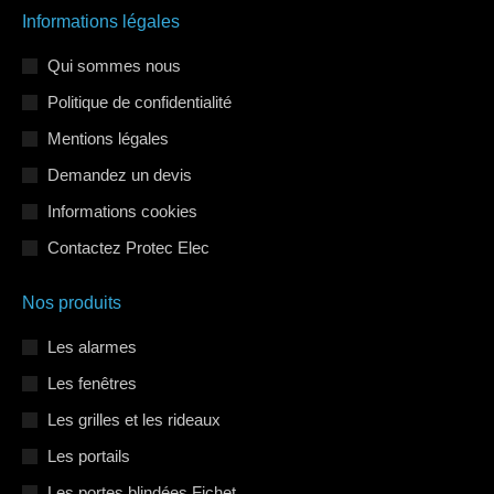
page
page
page
Informations légales
Facebook
LinkedIn
Instagram
s'ouvre
s'ouvre
s'ouvre
Qui sommes nous
dans
dans
dans
Politique de confidentialité
une
une
une
Mentions légales
nouvelle
nouvelle
nouvelle
Demandez un devis
fenêtre
fenêtre
fenêtre
Informations cookies
Contactez Protec Elec
Nos produits
Les alarmes
Les fenêtres
Les grilles et les rideaux
Les portails
Les portes blindées Fichet