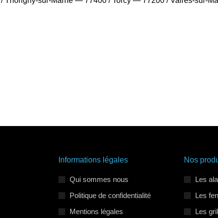
/ Thorigny-sur-Marne — 77400 / Torcy — 77200 / Vaires-sur-Ma
Informations légales
Nos produ
Qui sommes nous
Les al
Politique de confidentialité
Les fe
Mentions légales
Les gri