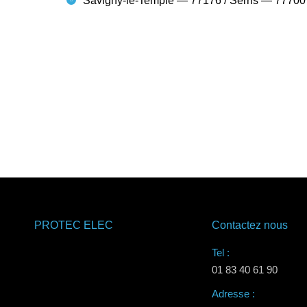
Savigny-le-Temple — 77176 / Serris — 77700 
PROTEC ELEC
Contactez nous
Tel :
01 83 40 61 90
Adresse :