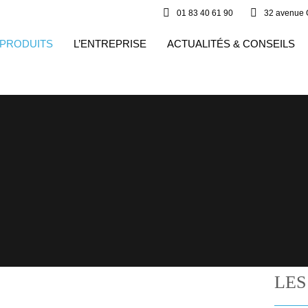
01 83 40 61 90
32 avenue 
 PRODUITS
L’ENTREPRISE
ACTUALITÉS & CONSEILS
Vous êtes ici :
Accueil
LES