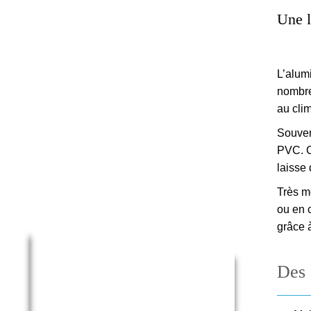
Une l
L’alum
nombre
au cli
Souven
PVC. C
laisse 
Très m
ou en c
grâce à
Des 