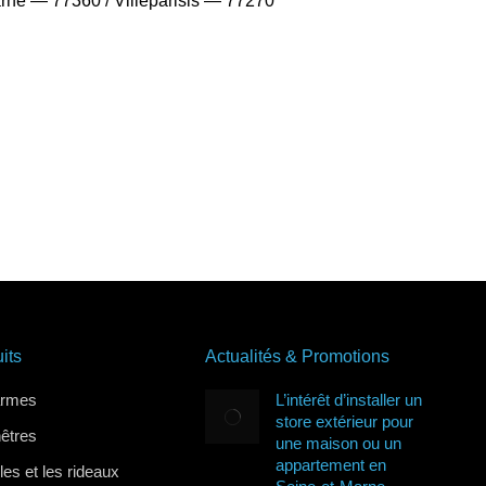
rne — 77360 / Villeparisis — 77270
its
Actualités & Promotions
armes
L’intérêt d’installer un
store extérieur pour
nêtres
une maison ou un
appartement en
lles et les rideaux