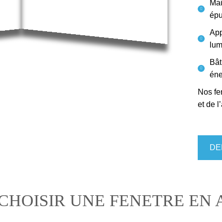
Mai
épu
App
lum
Bât
éne
Nos fen
et de l
DE
CHOISIR UNE FENETRE EN