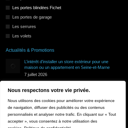
Les portes blindées Fichet
Les portes de garage
Les serrures
Les volets
Actualités & Promotions
L’intérêt d’installer un store extérieur pour une
maison ou un appartement en Seine-et-Marne
7 juillet 2026
Quels types de volets roulants protègent le mieux de
Nous respectons votre vie privée.
la canicule en Île-de-France ?
7 juillet 2026
Nous utilisons des cookies pour améliorer votre expérience
Comment sécuriser sa maison en Île-de-France
de navigation, diffuser des publicités ou des contenus
pendant les vacances ?
personnalisés et analyser notre trafic. En cliquant sur « Tout
10 juin 2026
accepter », vous consentez à notre utilisation des