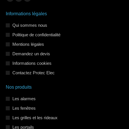
La
La
La
page
page
page
Informations légales
Facebook
LinkedIn
Instagram
s'ouvre
s'ouvre
s'ouvre
Qui sommes nous
dans
dans
dans
Politique de confidentialité
une
une
une
Mentions légales
nouvelle
nouvelle
nouvelle
Demandez un devis
fenêtre
fenêtre
fenêtre
Informations cookies
Contactez Protec Elec
Nos produits
Les alarmes
Les fenêtres
Les grilles et les rideaux
Les portails