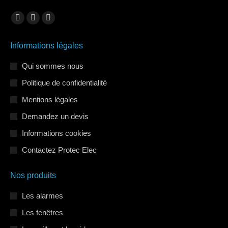
Trouvez nous sur :
La
La
La
page
page
page
Informations légales
Facebook
LinkedIn
Instagram
s'ouvre
s'ouvre
s'ouvre
Qui sommes nous
dans
dans
dans
Politique de confidentialité
une
une
une
Mentions légales
nouvelle
nouvelle
nouvelle
Demandez un devis
fenêtre
fenêtre
fenêtre
Informations cookies
Contactez Protec Elec
Nos produits
Les alarmes
Les fenêtres