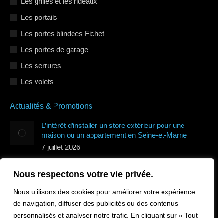
Les grilles et les rideaux
Les portails
Les portes blindées Fichet
Les portes de garage
Les serrures
Les volets
Actualités & Promotions
L’intérêt d’installer un store extérieur pour une
maison ou un appartement en Seine-et-Marne
7 juillet 2026
Quels types de volets roulants protègent le mieux de
Nous respectons votre vie privée.
la canicule en Île-de-France ?
7 juillet 2026
Nous utilisons des cookies pour améliorer votre expérience
Comment sécuriser sa maison en Île-de-France
de navigation, diffuser des publicités ou des contenus
pendant les vacances ?
personnalisés et analyser notre trafic. En cliquant sur « Tout