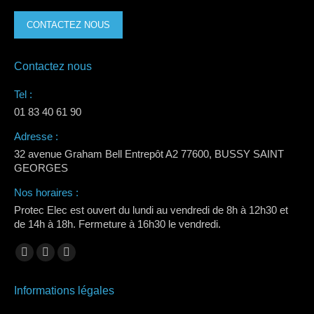
CONTACTEZ NOUS
Contactez nous
Tel :
01 83 40 61 90
Adresse :
32 avenue Graham Bell Entrepôt A2 77600, BUSSY SAINT
GEORGES
Nos horaires :
Protec Elec est ouvert du lundi au vendredi de 8h à 12h30 et
de 14h à 18h. Fermeture à 16h30 le vendredi.
Trouvez nous sur :
La
La
La
page
page
page
Informations légales
Facebook
LinkedIn
Instagram