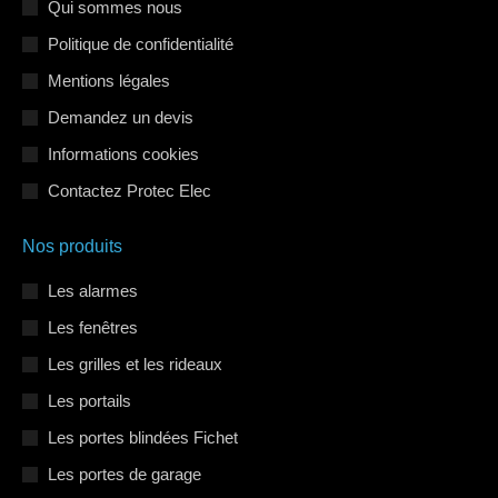
s'ouvre
s'ouvre
s'ouvre
Qui sommes nous
dans
dans
dans
Politique de confidentialité
une
une
une
Mentions légales
nouvelle
nouvelle
nouvelle
Demandez un devis
fenêtre
fenêtre
fenêtre
Informations cookies
Contactez Protec Elec
Nos produits
Les alarmes
Les fenêtres
Les grilles et les rideaux
Les portails
Les portes blindées Fichet
Les portes de garage