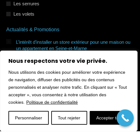
Les serrures
Les volets
Actualités & Promotions
L’intérêt d’installer un store extérieur pour une maison ou
un appartement en Seine-et-Marne
7 juillet 2026
Nous respectons votre vie privée.
Quels types de volets roulants protègent le mieux de la
Nous utilisons des cookies pour améliorer votre expérience
canicule en Île-de-France ?
de navigation, diffuser des publicités ou des contenus
7 juillet 2026
personnalisés et analyser notre trafic. En cliquant sur « Tout
Comment sécuriser sa maison en Île-de-France pendant les
accepter », vous consentez à notre utilisation des
vacances ?
cookies.
Politique de confidentialité
10 juin 2026
Personnaliser
Tout rejeter
Accepter tout
© Protec Elec 2026. Tous droits réservés.