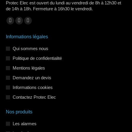
Protec Elec est ouvert du lundi au vendredi de 8h à 12h30 et
de 14h à 18h. Fermeture à 16h30 le vendredi.
Trouvez nous sur :
La
La
La
page
page
page
Informations légales
Facebook
LinkedIn
Instagram
s'ouvre
s'ouvre
s'ouvre
Qui sommes nous
dans
dans
dans
Politique de confidentialité
une
une
une
Mentions légales
nouvelle
nouvelle
nouvelle
Demandez un devis
fenêtre
fenêtre
fenêtre
Informations cookies
Contactez Protec Elec
Nos produits
Les alarmes