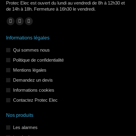
Protec Elec est ouvert du lundi au vendredi de 8h à 12h30 et
de 14h à 18h. Fermeture à 16h30 le vendredi.
Trouvez nous sur :
La
La
La
page
page
page
Informations légales
Facebook
LinkedIn
Instagram
s'ouvre
s'ouvre
s'ouvre
Qui sommes nous
dans
dans
dans
Politique de confidentialité
une
une
une
Mentions légales
nouvelle
nouvelle
nouvelle
Demandez un devis
fenêtre
fenêtre
fenêtre
Informations cookies
Contactez Protec Elec
Nos produits
Les alarmes