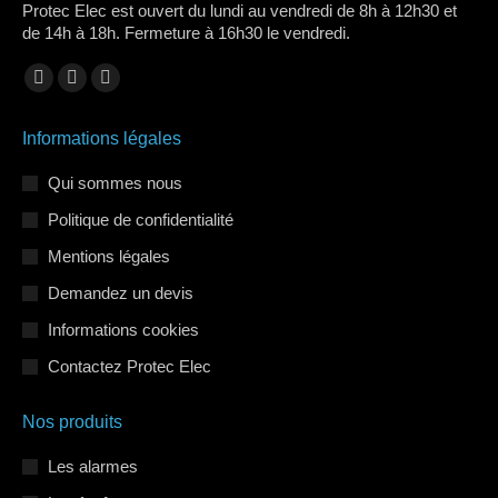
Protec Elec est ouvert du lundi au vendredi de 8h à 12h30 et
de 14h à 18h. Fermeture à 16h30 le vendredi.
Trouvez nous sur :
La
La
La
page
page
page
Informations légales
Facebook
LinkedIn
Instagram
s'ouvre
s'ouvre
s'ouvre
Qui sommes nous
dans
dans
dans
Politique de confidentialité
une
une
une
Mentions légales
nouvelle
nouvelle
nouvelle
Demandez un devis
fenêtre
fenêtre
fenêtre
Informations cookies
Contactez Protec Elec
Nos produits
Les alarmes