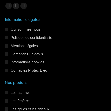
Trouvez nous sur :
La
La
La
page
page
page
Informations légales
Facebook
LinkedIn
Instagram
s'ouvre
s'ouvre
s'ouvre
Qui sommes nous
dans
dans
dans
Politique de confidentialité
une
une
une
Mentions légales
nouvelle
nouvelle
nouvelle
Demandez un devis
fenêtre
fenêtre
fenêtre
Informations cookies
Contactez Protec Elec
Nos produits
Les alarmes
Les fenêtres
Les grilles et les rideaux