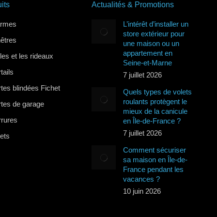
its
Actualités & Promotions
armes
L’intérêt d’installer un
store extérieur pour
nêtres
une maison ou un
appartement en
lles et les rideaux
Seine-et-Marne
tails
7 juillet 2026
tes blindées Fichet
Quels types de volets
roulants protègent le
rtes de garage
mieux de la canicule
rrures
en Île-de-France ?
7 juillet 2026
lets
Comment sécuriser
sa maison en Île-de-
France pendant les
vacances ?
10 juin 2026