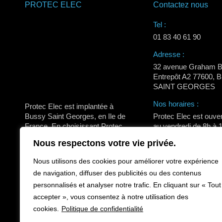
PROTEC ELEC
Contactez nous
Tel :
01 83 40 61 90
Adresse :
32 avenue Graham B
Entrepôt A2 77600,
SAINT GEORGES
Nos horaires :
Protec Elec est implantée à
Bussy Saint Georges, en Ile de
Protec Elec est ouver
France. En choisissant Protec
au vendredi de 8h à 
Elec, vous bénéficiez d’un
14h à 18h. Fermetur
Nous respectons votre vie privée.
accompagnement personnalisé
le vendredi.
et d’un interlocuteur de
Nous utilisons des cookies pour améliorer votre expérience
Trouvez nous sur :
proximité engagé pour votre
La
La
La
de navigation, diffuser des publicités ou des contenus
tranquillité au quotidien.
page
page
page
personnalisés et analyser notre trafic. En cliquant sur « Tout
accepter », vous consentez à notre utilisation des
Facebook
LinkedIn
Instagra
CONTACTEZ NOUS
cookies.
Politique de confidentialité
s'ouvre
s'ouvre
s'ouvre