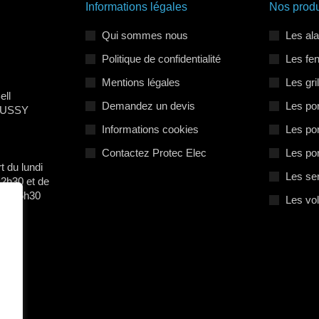
Informations légales
Nos produ
Qui sommes nous
Les al
Politique de confidentialité
Les fe
Mentions légales
Les gri
ell
Demandez un devis
Les por
 BUSSY
Informations cookies
Les por
Contactez Protec Elec
Les po
t du lundi
Les se
12h30 et de
e à 16h30
Les vo
m