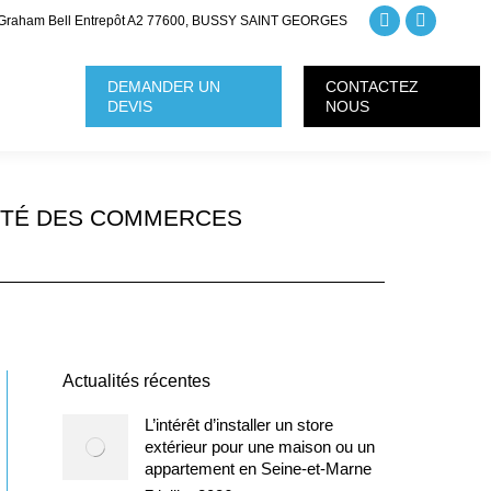
Graham Bell Entrepôt A2 77600, BUSSY SAINT GEORGES
La
La
page
page
DEMANDER UN
CONTACTEZ
Facebook
Instagra
DEVIS
NOUS
s'ouvre
s'ouvre
dans
dans
une
une
RITÉ DES COMMERCES
nouvelle
nouvelle
fenêtre
fenêtre
Actualités récentes
L’intérêt d’installer un store
extérieur pour une maison ou un
appartement en Seine-et-Marne