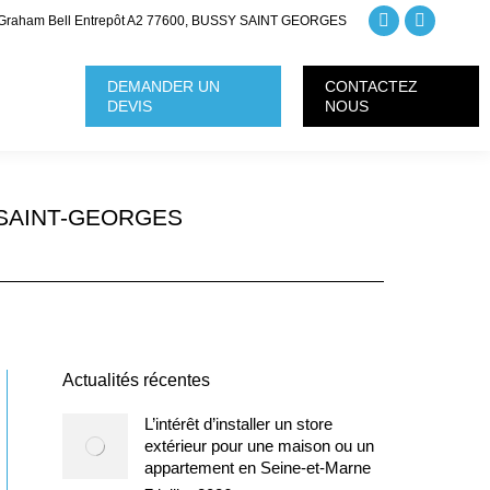
Graham Bell Entrepôt A2 77600, BUSSY SAINT GEORGES
La
La
page
page
DEMANDER UN
CONTACTEZ
Facebook
Instagra
DEVIS
NOUS
s'ouvre
s'ouvre
dans
dans
une
une
-SAINT-GEORGES
nouvelle
nouvelle
fenêtre
fenêtre
Actualités récentes
L’intérêt d’installer un store
extérieur pour une maison ou un
appartement en Seine-et-Marne