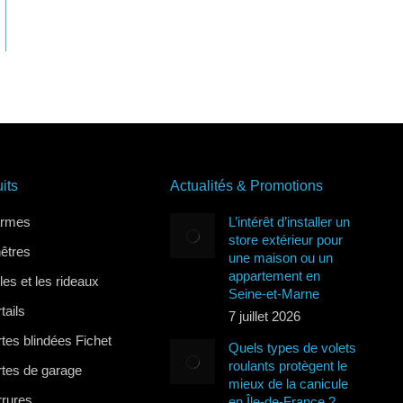
its
Actualités & Promotions
armes
L’intérêt d’installer un
store extérieur pour
nêtres
une maison ou un
appartement en
lles et les rideaux
Seine-et-Marne
tails
7 juillet 2026
tes blindées Fichet
Quels types de volets
roulants protègent le
rtes de garage
mieux de la canicule
rrures
en Île-de-France ?