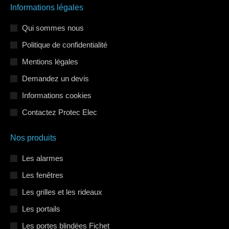
Informations légales
Facebook
LinkedIn
Instagram
s'ouvre
s'ouvre
s'ouvre
Qui sommes nous
dans
dans
dans
Politique de confidentialité
une
une
une
Mentions légales
nouvelle
nouvelle
nouvelle
Demandez un devis
fenêtre
fenêtre
fenêtre
Informations cookies
Contactez Protec Elec
Nos produits
Les alarmes
Les fenêtres
Les grilles et les rideaux
Les portails
Les portes blindées Fichet