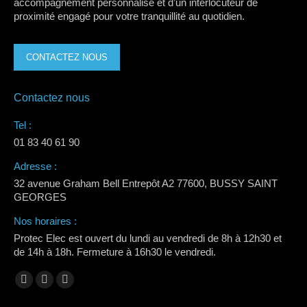
accompagnement personnalisé et d’un interlocuteur de
proximité engagé pour votre tranquillité au quotidien.
CONTACTEZ NOUS
Contactez nous
Tel :
01 83 40 61 90
Adresse :
32 avenue Graham Bell Entrepôt A2 77600, BUSSY SAINT
GEORGES
Nos horaires :
Protec Elec est ouvert du lundi au vendredi de 8h à 12h30 et
de 14h à 18h. Fermeture à 16h30 le vendredi.
Trouvez nous sur :
La
La
La
page
page
page