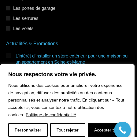
Les portes de garage
Les serrures
Les volets
Actualités & Promotions
L’intérêt d’installer un store extérieur pour une maison ou
un appartement en Seine-et-Marne
7 juillet 2026
Nous respectons votre vie privée.
Quels types de volets roulants protègent le mieux de la
Nous utilisons des cookies pour améliorer votre expérience
canicule en Île-de-France ?
de navigation, diffuser des publicités ou des contenus
7 juillet 2026
personnalisés et analyser notre trafic. En cliquant sur « Tout
Comment sécuriser sa maison en Île-de-France pendant les
accepter », vous consentez à notre utilisation des
vacances ?
cookies.
Politique de confidentialité
10 juin 2026
Personnaliser
Tout rejeter
Accepter tout