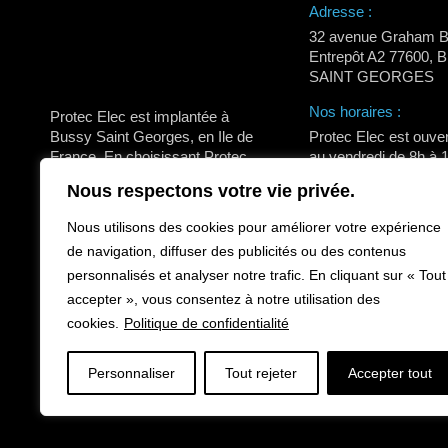
Adresse :
32 avenue Graham B
Entrepôt A2 77600,
SAINT GEORGES
Nos horaires :
Protec Elec est implantée à
Bussy Saint Georges, en Ile de
Protec Elec est ouver
France. En choisissant Protec
au vendredi de 8h à 
Elec, vous bénéficiez d’un
14h à 18h. Fermetur
Nous respectons votre vie privée.
accompagnement personnalisé
le vendredi.
et d’un interlocuteur de
Nous utilisons des cookies pour améliorer votre expérience
Trouvez nous sur :
proximité engagé pour votre
La
La
La
de navigation, diffuser des publicités ou des contenus
tranquillité au quotidien.
page
page
page
personnalisés et analyser notre trafic. En cliquant sur « Tout
accepter », vous consentez à notre utilisation des
Facebook
LinkedIn
Instagra
CONTACTEZ NOUS
cookies.
Politique de confidentialité
s'ouvre
s'ouvre
s'ouvre
dans
dans
dans
Personnaliser
Tout rejeter
Accepter tout
une
une
une
nouvelle
nouvelle
nouvelle
fenêtre
fenêtre
fenêtre