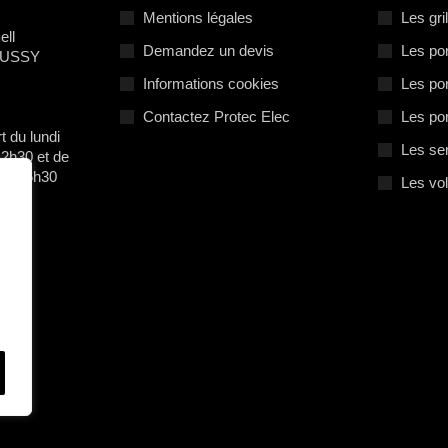
Mentions légales
Les gri
ell
Demandez un devis
Les por
 BUSSY
Informations cookies
Les por
Contactez Protec Elec
Les po
t du lundi
Les se
12h30 et de
e à 16h30
Les vo
m