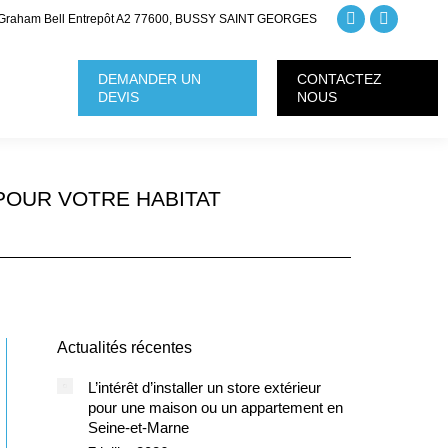
Graham Bell Entrepôt A2 77600, BUSSY SAINT GEORGES
La
La
page
page
DEMANDER UN
CONTACTEZ
Facebook
Instagra
DEVIS
NOUS
s'ouvre
s'ouvre
dans
dans
une
une
 POUR VOTRE HABITAT
nouvelle
nouvelle
fenêtre
fenêtre
Actualités récentes
L’intérêt d’installer un store extérieur
pour une maison ou un appartement en
Seine-et-Marne