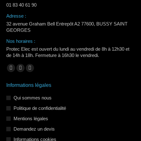
01 83 40 61 90
Adresse :
32 avenue Graham Bell Entrepôt A2 77600, BUSSY SAINT
GEORGES
Nos horaires :
Protec Elec est ouvert du lundi au vendredi de 8h à 12h30 et
de 14h à 18h. Fermeture à 16h30 le vendredi.
Trouvez nous sur :
La
La
La
page
page
page
Informations légales
Facebook
LinkedIn
Instagram
s'ouvre
s'ouvre
s'ouvre
Qui sommes nous
dans
dans
dans
Politique de confidentialité
une
une
une
Mentions légales
nouvelle
nouvelle
nouvelle
Demandez un devis
fenêtre
fenêtre
fenêtre
Informations cookies