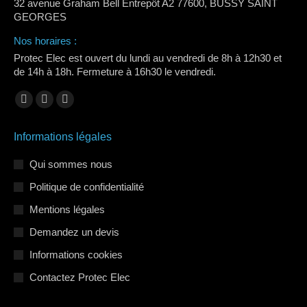
32 avenue Graham Bell Entrepôt A2 77600, BUSSY SAINT
GEORGES
Nos horaires :
Protec Elec est ouvert du lundi au vendredi de 8h à 12h30 et
de 14h à 18h. Fermeture à 16h30 le vendredi.
Trouvez nous sur :
La
La
La
page
page
page
Informations légales
Facebook
LinkedIn
Instagram
s'ouvre
s'ouvre
s'ouvre
Qui sommes nous
dans
dans
dans
Politique de confidentialité
une
une
une
Mentions légales
nouvelle
nouvelle
nouvelle
Demandez un devis
fenêtre
fenêtre
fenêtre
Informations cookies
Contactez Protec Elec