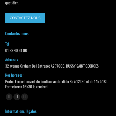
quotidien.
CONTACTEZ NOUS
Contactez nous
Tel :
01 83 40 61 90
Adresse :
32 avenue Graham Bell Entrepôt A2 77600, BUSSY SAINT GEORGES
Nos horaires :
Protec Elec est ouvert du lundi au vendredi de 8h à 12h30 et de 14h à 18h.
Fermeture à 16h30 le vendredi.
Trouvez nous sur :
La
La
La
page
page
page
Informations légales
Facebook
LinkedIn
Instagram