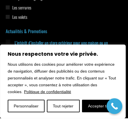
Les serrures
Les volets
Actualités & Promotions
L’intérêt d’installer un store extérieur pour une maison ou un
appartement en Seine-et-Marne
Nous respectons votre vie privée.
7 juillet 2026
Nous utilisons des cookies pour améliorer votre expérience
Quels types de volets roulants protègent le mieux de la canicule en
Île-de-France ?
de navigation, diffuser des publicités ou des contenus
7 juillet 2026
personnalisés et analyser notre trafic. En cliquant sur « Tout
accepter », vous consentez à notre utilisation des
Comment sécuriser sa maison en Île-de-France pendant les vacances ?
cookies.
Politique de confidentialité
10 juin 2026
Personnaliser
Tout rejeter
Accepter tout
© Protec Elec 2026. Tous droits réservés.