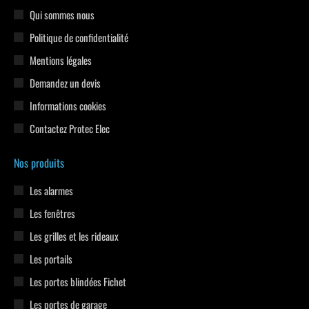
s'ouvre
s'ouvre
s'ouvre
Qui sommes nous
dans
dans
dans
Politique de confidentialité
une
une
une
Mentions légales
nouvelle
nouvelle
nouvelle
Demandez un devis
fenêtre
fenêtre
fenêtre
Informations cookies
Contactez Protec Elec
Nos produits
Les alarmes
Les fenêtres
Les grilles et les rideaux
Les portails
Les portes blindées Fichet
Les portes de garage